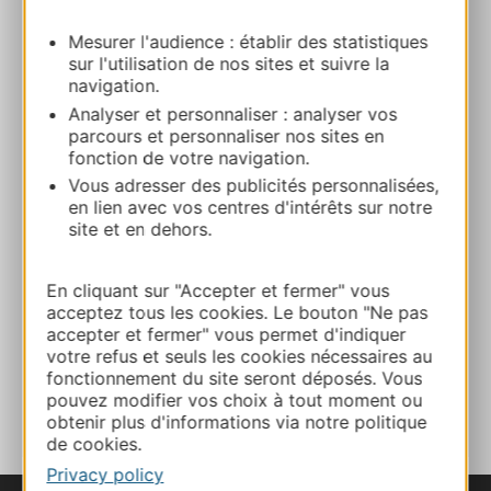
NABAT LE HAUT – CHAMBRES D’HÔTES
Mesurer l'audience : établir des statistiques
Nabat le Haut 34220 COURNIOU
sur l'utilisation de nos sites et suivre la
navigation.
Route & access
Analyser et personnaliser : analyser vos
parcours et personnaliser nos sites en
fonction de votre navigation.
+33 6 33 60 76 69
Vous adresser des publicités personnalisées,
en lien avec vos centres d'intérêts sur notre
site et en dehors.
E-mail
En cliquant sur "Accepter et fermer" vous
Website
acceptez tous les cookies. Le bouton "Ne pas
accepter et fermer" vous permet d'indiquer
votre refus et seuls les cookies nécessaires au
fonctionnement du site seront déposés. Vous
ADD TO FAVORITES
pouvez modifier vos choix à tout moment ou
obtenir plus d'informations via notre politique
de cookies.
Privacy policy