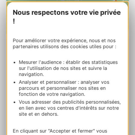
Nous respectons votre vie privée
!
| Map data ©
Leaflet
OpenStreetMap contributors
Pour améliorer votre expérience, nous et nos
partenaires utilisons des cookies utiles pour :
LE PÊCHEUR
60 allées du château 34390 COLOMBIERES-
Mesurer l'audience : établir des statistiques
SUR-ORB
sur l'utilisation de nos sites et suivre la
navigation.
Route & access
Analyser et personnaliser : analyser vos
parcours et personnaliser nos sites en
fonction de votre navigation.
+33 6 12 78 91 85
Vous adresser des publicités personnalisées,
en lien avec vos centres d'intérêts sur notre
site et en dehors.
E-mail
En cliquant sur "Accepter et fermer" vous