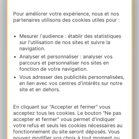
Pour améliorer votre expérience, nous et nos
partenaires utilisons des cookies utiles pour :
Mesurer l'audience : établir des statistiques
sur l'utilisation de nos sites et suivre la
| Map data ©
navigation.
Leaflet
OpenStreetMap contributors
Analyser et personnaliser : analyser vos
parcours et personnaliser nos sites en
La Salamandre – Chambre d’hôtes
fonction de votre navigation.
479C Route de Nîmes 30140 TORNAC
Vous adresser des publicités personnalisées,
en lien avec vos centres d'intérêts sur notre
site et en dehors.
Route & access
En cliquant sur "Accepter et fermer" vous
06 86 92 08 05
acceptez tous les cookies. Le bouton "Ne pas
accepter et fermer" vous permet d'indiquer
votre refus et seuls les cookies nécessaires au
E-mail
fonctionnement du site seront déposés. Vous
pouvez modifier vos choix à tout moment ou