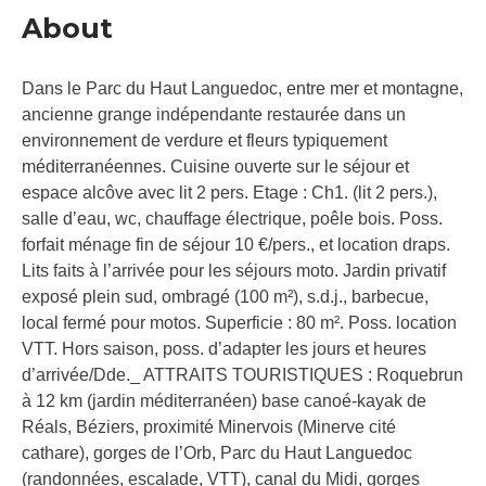
About
Dans le Parc du Haut Languedoc, entre mer et montagne,
ancienne grange indépendante restaurée dans un
environnement de verdure et fleurs typiquement
méditerranéennes. Cuisine ouverte sur le séjour et
espace alcôve avec lit 2 pers. Etage : Ch1. (lit 2 pers.),
salle d’eau, wc, chauffage électrique, poêle bois. Poss.
forfait ménage fin de séjour 10 €/pers., et location draps.
Lits faits à l’arrivée pour les séjours moto. Jardin privatif
exposé plein sud, ombragé (100 m²), s.d.j., barbecue,
local fermé pour motos. Superficie : 80 m². Poss. location
VTT. Hors saison, poss. d’adapter les jours et heures
d’arrivée/Dde._ ATTRAITS TOURISTIQUES : Roquebrun
à 12 km (jardin méditerranéen) base canoé-kayak de
Réals, Béziers, proximité Minervois (Minerve cité
cathare), gorges de l’Orb, Parc du Haut Languedoc
(randonnées, escalade, VTT), canal du Midi, gorges