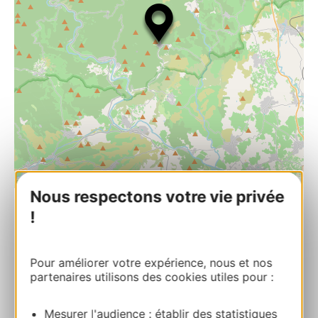
| Map data ©
Leaflet
OpenStreetMap contributors
Nous respectons votre vie privée
!
BOOK
Pour améliorer votre expérience, nous et nos
partenaires utilisons des cookies utiles pour :
LA GRANGE
Rue de Montcabrel 34490 SAINT-NAZAIRE-
Mesurer l'audience : établir des statistiques
DE-LADAREZ