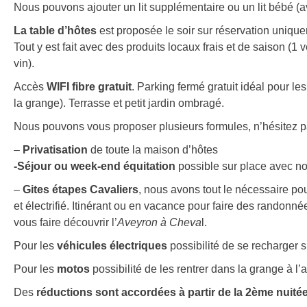
Nous pouvons ajouter un lit supplémentaire ou un lit bébé (
La table d’hôtes
est proposée le soir sur réservation uniqu
Tout y est fait avec des produits locaux frais et de saison (1 ve
vin).
Accès
WIFI fibre gratuit
. Parking fermé gratuit idéal pour 
la grange). Terrasse et petit jardin ombragé.
Nous pouvons vous proposer plusieurs formules, n’hésitez pa
–
Privatisation
de toute la maison d’hôtes
-Séjour ou week-end équitation
possible sur place avec n
–
Gites étapes Cavaliers
, nous avons tout le nécessaire po
et électrifié. Itinérant ou en vacance pour faire des randonn
vous faire découvrir l’
Aveyron à Cheva
l.
Pour les
véhicules électriques
possibilité de se recharger 
Pour les
motos
possibilité de les rentrer dans la grange à l’a
Des
réductions sont accordées à partir de la 2ème nuitée