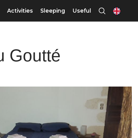
Activities
Sleeping
Useful
en
u Goutté