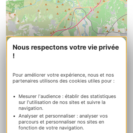
Nous respectons votre vie privée
!
| Map data ©
Leaflet
OpenStreetMap contributors
Pour améliorer votre expérience, nous et nos
Aux berges du Pont du Gard
partenaires utilisons des cookies utiles pour :
399 route de RemoulinsLa Bégude de Vers-
Pont-du-Gard 30210 VERS-PONT-DU-GARD
Mesurer l'audience : établir des statistiques
sur l'utilisation de nos sites et suivre la
Route & access
navigation.
Analyser et personnaliser : analyser vos
parcours et personnaliser nos sites en
06 15 93 63 61
fonction de votre navigation.