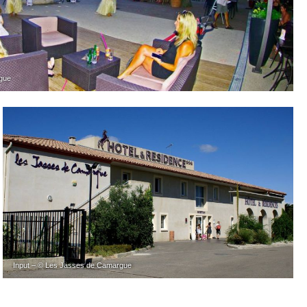
gue
Input – © Les Jasses de Camargue