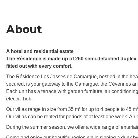
About
A hotel and residential estate
The Résidence is made up of 260 semi-detached duplex v
fitted out with every comfort.
The Résidence Les Jasses de Camargue, nestled in the heart
secured, is your gateway to the Camargue, the Cévennes a
Each unit has a terrace with garden furniture, air condition
electric hob.
Our villas range in size from 35 m² for up to 4 people to 45 m²
Our villas can be rented for periods of at least one week. Air 
During the summer season, we offer a wide range of entertai
Come and enjoy our beautiful region while sipping a drink by 