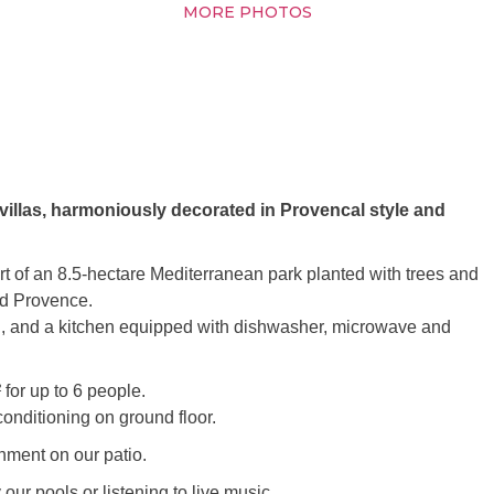
MORE PHOTOS
illas, harmoniously decorated in Provencal style and
 of an 8.5-hectare Mediterranean park planted with trees and
nd Provence.
ing, and a kitchen equipped with dishwasher, microwave and
 for up to 6 people.
conditioning on ground floor.
nment on our patio.
our pools or listening to live music.