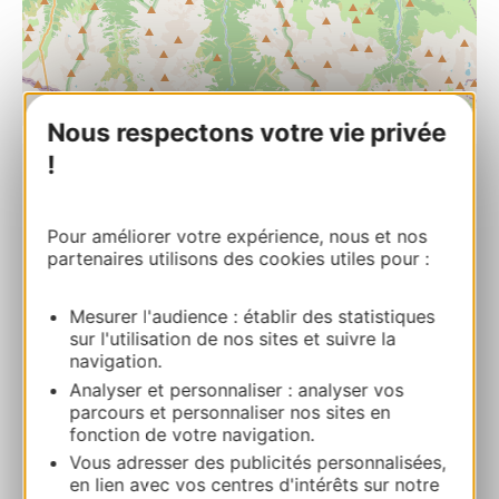
| Map data ©
Leaflet
OpenStreetMap contributors
Nous respectons votre vie privée
!
STATION DE SKI DE SAINT LARY
Le Téléphérique – B.P 35 65170 SAINT-
Pour améliorer votre expérience, nous et nos
LARY-SOULAN
partenaires utilisons des cookies utiles pour :
Route & access
Mesurer l'audience : établir des statistiques
sur l'utilisation de nos sites et suivre la
navigation.
05 62 39 53 66
Analyser et personnaliser : analyser vos
parcours et personnaliser nos sites en
fonction de votre navigation.
E-mail
Vous adresser des publicités personnalisées,
en lien avec vos centres d'intérêts sur notre