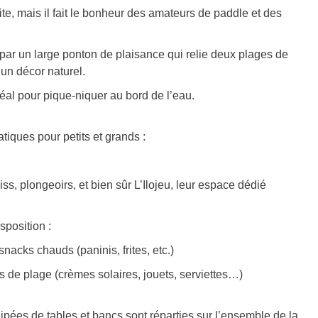
te, mais il fait le bonheur des amateurs de paddle et des
é par un large ponton de plaisance qui relie deux plages de
un décor naturel.
déal pour pique-niquer au bord de l’eau.
ques pour petits et grands :
s, plongeoirs, et bien sûr L’Ilojeu, leur espace dédié
sposition :
snacks chauds (paninis, frites, etc.)
es de plage (crèmes solaires, jouets, serviettes…)
ées de tables et bancs sont réparties sur l’ensemble de la