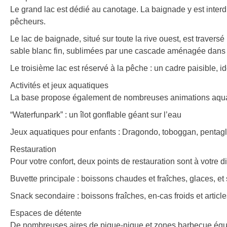
Le grand lac est dédié au canotage. La baignade y est interdi
pêcheurs.
Le lac de baignade, situé sur toute la rive ouest, est travers
sable blanc fin, sublimées par une cascade aménagée dans 
Le troisième lac est réservé à la pêche : un cadre paisible, i
Activités et jeux aquatiques
La base propose également de nombreuses animations aquati
“Waterfunpark” : un îlot gonflable géant sur l’eau
Jeux aquatiques pour enfants : Dragondo, toboggan, pentaglis
Restauration
Pour votre confort, deux points de restauration sont à votre di
Buvette principale : boissons chaudes et fraîches, glaces, et 
Snack secondaire : boissons fraîches, en-cas froids et articl
Espaces de détente
De nombreuses aires de pique-nique et zones barbecue équip