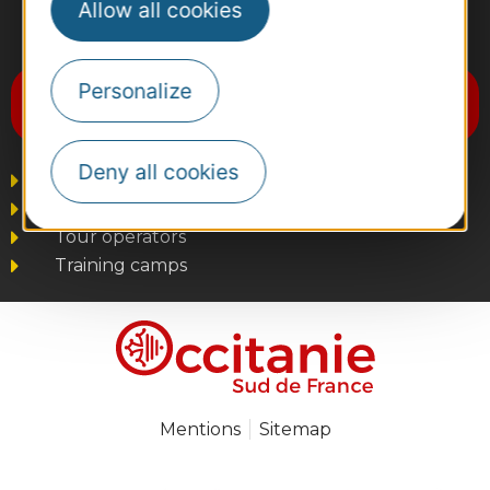
Allow all cookies
#VoyageOccitanie
Personalize
Subscribe to the newsletter
Destination Occitanie
Deny all cookies
Business/Mice
Press and Influencers
Tour operators
Training camps
Mentions
Sitemap