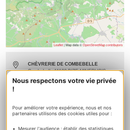
| Map data ©
Leaflet
OpenStreetMap contributors
CHÈVRERIE DE COMBEBELLE
Combebelle 11120 BIZE-MINERVOIS
Nous respectons votre vie privée
Route & access
!
+33 4 67 38 05 38
Pour améliorer votre expérience, nous et nos
partenaires utilisons des cookies utiles pour :
E-mail
Mesurer l'audience : établir des statistiques