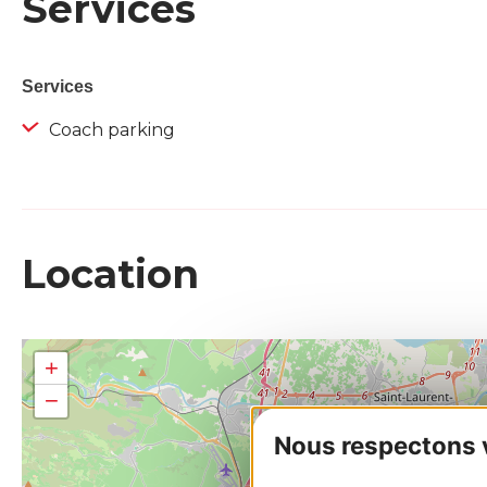
Services
Services
Coach parking
Location
+
−
Nous respectons vo