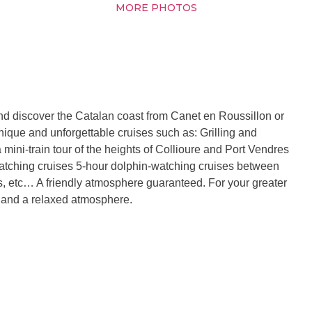
MORE PHOTOS
and discover the Catalan coast from Canet en Roussillon or
que and unforgettable cruises such as: Grilling and
 mini-train tour of the heights of Collioure and Port Vendres
atching cruises 5-hour dolphin-watching cruises between
s, etc… A friendly atmosphere guaranteed. For your greater
e and a relaxed atmosphere.