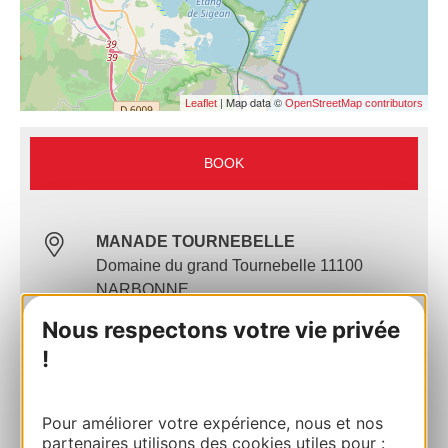
| Map data ©
Leaflet
OpenStreetMap contributors
BOOK
MANADE TOURNEBELLE
Domaine du grand Tournebelle 11100
NARBONNE
Nous respectons votre vie privée
Route & access
!
+33 4 68 49 47 83
Pour améliorer votre expérience, nous et nos
partenaires utilisons des cookies utiles pour :