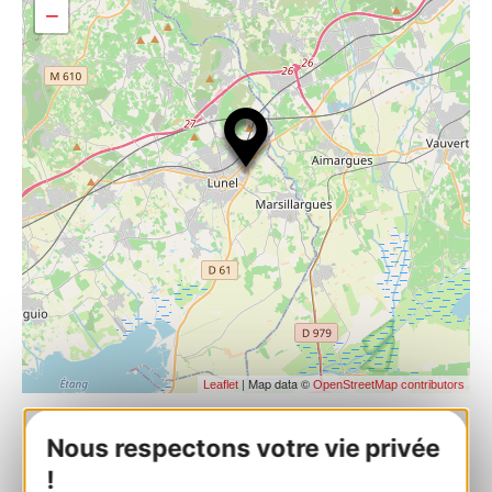
−
| Map data ©
Leaflet
OpenStreetMap contributors
Nous respectons votre vie privée
LUNEL BIKE CLUB SPORTIF
!
237 Rue Gustave Eiffel 34400 LUNEL