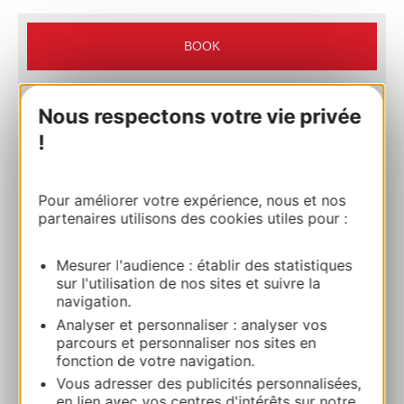
BOOK
Nous respectons votre vie privée
LOCANOE
!
Route de Florac 48210 SAINTE-ENIMIE
Route & access
Pour améliorer votre expérience, nous et nos
partenaires utilisons des cookies utiles pour :
+33 4 66 48 55 57
Mesurer l'audience : établir des statistiques
sur l'utilisation de nos sites et suivre la
+33 6 50 60 37 98
navigation.
Analyser et personnaliser : analyser vos
parcours et personnaliser nos sites en
E-mail
fonction de votre navigation.
Vous adresser des publicités personnalisées,
en lien avec vos centres d'intérêts sur notre