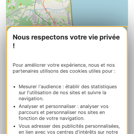
Nous respectons votre vie privée
| Map data ©
!
Leaflet
OpenStreetMap contributors
LA NAVETTE BATEAU PROMENADE
Pour améliorer votre expérience, nous et nos
partenaires utilisons des cookies utiles pour :
Quai Rimbaud 66750 SAINT-CYPRIEN
Route & access
Mesurer l'audience : établir des statistiques
sur l'utilisation de nos sites et suivre la
navigation.
+33 6 12 55 52 46
Analyser et personnaliser : analyser vos
parcours et personnaliser nos sites en
fonction de votre navigation.
E-mail
Vous adresser des publicités personnalisées,
en lien avec vos centres d'intérêts sur notre