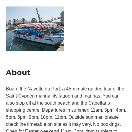
About
Board the Navette du Port: a 45-minute guided tour of the
Saint-Cyprien marina, its lagoon and marinas. You can
also stop off at the south beach and the Capellans
shopping centre. Departures in summer: 11am, 3pm, 4pm,
5pm, 6pm, 9pm, 10pm, 11pm. Outside summer, please
check the timetable on site as it may vary. No bookings.
Open for Easter weekend 11am, 3pm, 4pm (subject to