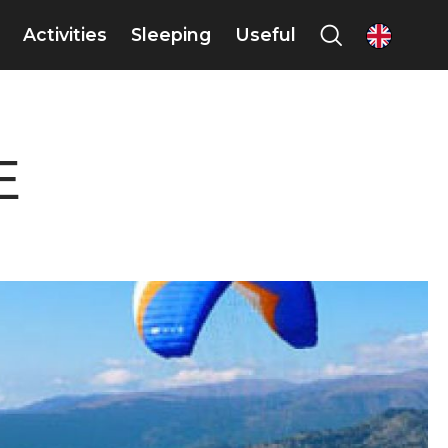
Activities
Sleeping
Useful
en
E