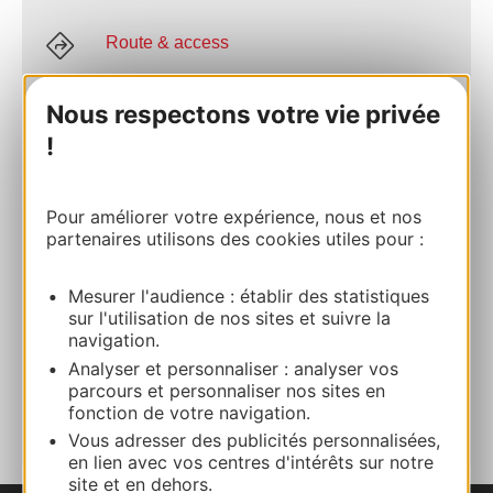
Route & access
Nous respectons votre vie privée
+33 (0)6 78 49 26 95
!
E-mail
Pour améliorer votre expérience, nous et nos
partenaires utilisons des cookies utiles pour :
Website
Mesurer l'audience : établir des statistiques
sur l'utilisation de nos sites et suivre la
Facebook
navigation.
Analyser et personnaliser : analyser vos
parcours et personnaliser nos sites en
ADD TO FAVORITES
fonction de votre navigation.
Vous adresser des publicités personnalisées,
en lien avec vos centres d'intérêts sur notre
site et en dehors.