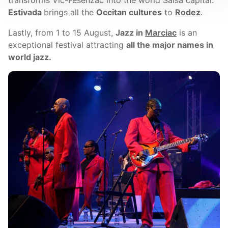
transforms Vic-Fesenzac into the world Salsa capital.
Estivada
brings all the
Occitan cultures
to
Rodez
.
Lastly, from 1 to 15 August,
Jazz in
Marciac
is an
exceptional festival attracting
all the major names in
world jazz.