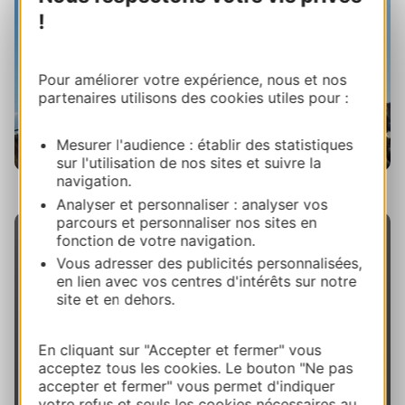
!
Pour améliorer votre expérience, nous et nos
partenaires utilisons des cookies utiles pour :
Mesurer l'audience : établir des statistiques
sur l'utilisation de nos sites et suivre la
navigation.
Escale à Sète, Julie Noclerq / ADT Hérault
Analyser et personnaliser : analyser vos
parcours et personnaliser nos sites en
fonction de votre navigation.
Vous adresser des publicités personnalisées,
en lien avec vos centres d'intérêts sur notre
site et en dehors.
Did you know?
En cliquant sur "Accepter et fermer" vous
The Fise World in
Montpellier
, Europe's biggest
acceptez tous les cookies. Le bouton "Ne pas
freestyle sports competition, brings together
accepter et fermer" vous permet d'indiquer
votre refus et seuls les cookies nécessaires au
over 500,000 spectators each year to admire the