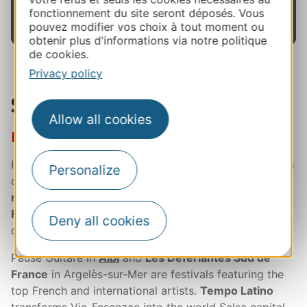
fonctionnement du site seront déposés. Vous
world's top extreme-sport riders.
pouvez modifier vos choix à tout moment ou
obtenir plus d'informations via notre politique
de cookies.
Privacy policy
Summer
Allow all cookies
Major concerts and headline acts
In July, the
Festival de
Carcassonne
is a treat for fans
Personalize
of rock, French pop or metal, and lights up
the
ramparts of the most beautiful medieval city in
France.
Montpellier Danse is France's number one
Deny all cookies
dance festival.
Pause Guitare in
Albi
and
Les Déferlantes Sud de
France
in Argelès-sur-Mer are festivals featuring the
top French and international artists.
Tempo Latino