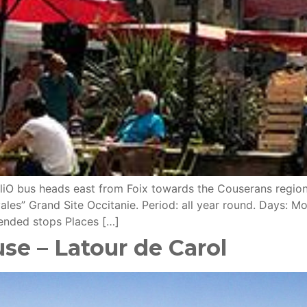
 liO bus heads east from Foix towards the Couserans region,
vales” Grand Site Occitanie. Period: all year round. Days:
ended stops Places […]
use – Latour de Carol