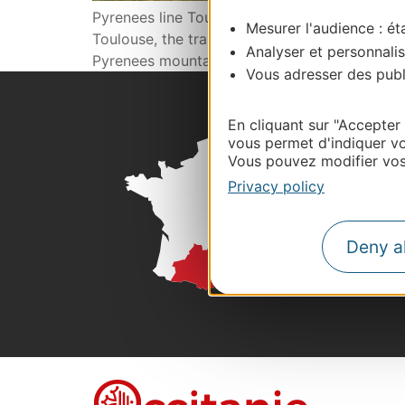
Pyrenees line Toulouse – Latour de Carol To
Mesurer l'audience : éta
Toulouse, the train soon follows the course 
Analyser et personnalis
Pyrenees mountain range takes shape and yo
Vous adresser des publi
En cliquant sur "Accepter
vous permet d'indiquer vo
Vous pouvez modifier vos 
Privacy policy
Deny al