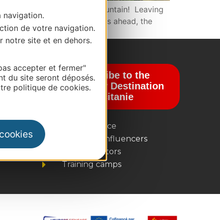
de Carol The call of the mountain! Leaving
a navigation.
 … The mountain scenery looms ahead, the
ction de votre navigation.
r notre site et en dehors.
pas accepter et fermer"
Subscribe to the
nt du site seront déposés.
newsletter Destination
re politique de cookies.
Occitanie
Business/Mice
 cookies
Press and Influencers
Tour operators
Training camps