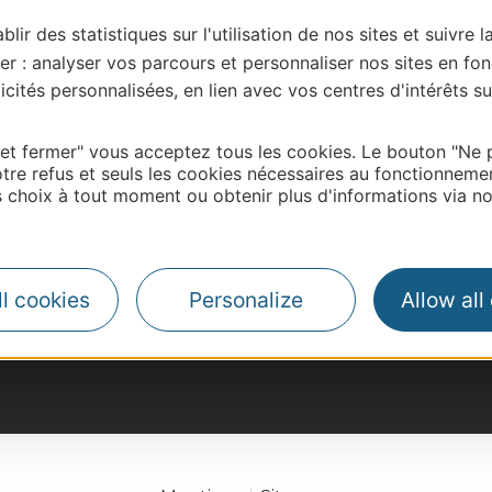
ulousePamiersFoixTarascon-sur-AriègeAx-les-ThermesLatour 
blir des statistiques sur l'utilisation de nos sites et suivre l
of the Ariège river to take you southwards to the Pyrenees
er : analyser vos parcours et personnaliser nos sites en fon
ur eyes open wide. You can already see […]
cités personnalisées, en lien avec vos centres d'intérêts su
 et fermer" vous acceptez tous les cookies. Le bouton "Ne 
tre refus et seuls les cookies nécessaires au fonctionneme
choix à tout moment ou obtenir plus d'informations via not
l cookies
Personalize
Allow all
#VoyageOccitanie