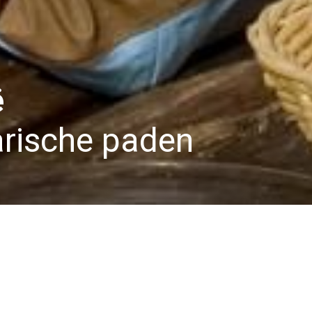
ë
arische paden