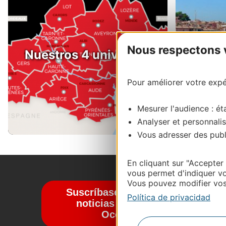
Nous respectons vo
Nuestros 4 universos
Desti
Pour améliorer votre expér
Mesurer l'audience : éta
Analyser et personnalis
Vous adresser des publi
En cliquant sur "Accepter
vous permet d'indiquer vo
Vous pouvez modifier vos 
S
Suscríbase al boletín de
Política de privacidad
noticias Destination
Occitanie