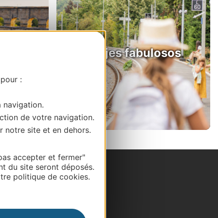
ndes
Viajes fabulosos
tania
 pour :
a navigation.
ction de votre navigation.
r notre site et en dehors.
pas accepter et fermer"
nt du site seront déposés.
re politique de cookies.
itios web
gocios
ensa