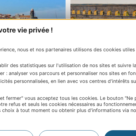
Todos los gra
tre vie privée !
nos destacados
sitios de Occi
ience, nous et nos partenaires utilisons des cookies utiles
blir des statistiques sur l'utilisation de nos sites et suivre l
er : analyser vos parcours et personnaliser nos sites en fon
cités personnalisées, en lien avec vos centres d'intérêts su
 et fermer" vous acceptez tous les cookies. Le bouton "Ne 
tre refus et seuls les cookies nécessaires au fonctionneme
choix à tout moment ou obtenir plus d'informations via not
íganos
Otros s
Ne
Pr