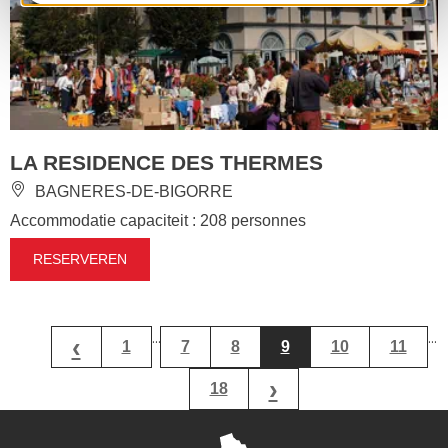
LA RESIDENCE DES THERMES
BAGNERES-DE-BIGORRE
Accommodatie capaciteit : 208 personnes
RESERVEREN
...
...
‹
1
7
8
9
10
11
›
18