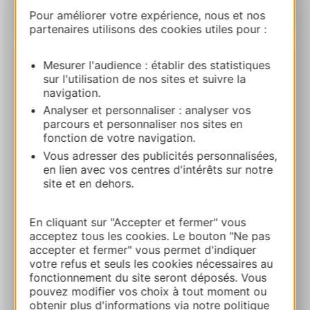
Pour améliorer votre expérience, nous et nos
partenaires utilisons des cookies utiles pour :
| Map data ©
Leaflet
OpenStreetMap contributors
Mesurer l'audience : établir des statistiques
LE DOMAINE D’ENSERUNE
sur l'utilisation de nos sites et suivre la
navigation.
Promenade de l’ancien stade 34440
Analyser et personnaliser : analyser vos
COLOMBIERS
parcours et personnaliser nos sites en
fonction de votre navigation.
Bereken uw route
Vous adresser des publicités personnalisées,
en lien avec vos centres d'intérêts sur notre
site et en dehors.
+33 4 79 75 75 20
En cliquant sur "Accepter et fermer" vous
E-mail
acceptez tous les cookies. Le bouton "Ne pas
accepter et fermer" vous permet d'indiquer
votre refus et seuls les cookies nécessaires au
Website
fonctionnement du site seront déposés. Vous
pouvez modifier vos choix à tout moment ou
obtenir plus d'informations via notre politique