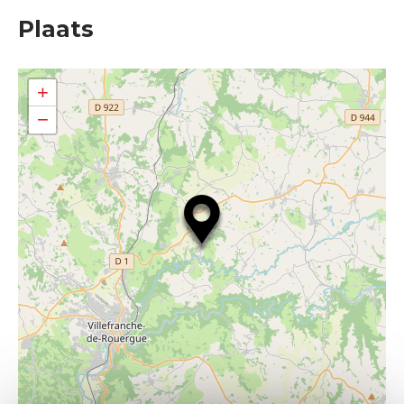
Plaats
+
−