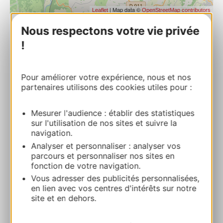
| Map data ©
Leaflet
OpenStreetMap contributors
Nous respectons votre vie privée
Les Mets d’Olivia
!
Place de la Mairie 12350 MALEVILLE
Pour améliorer votre expérience, nous et nos
Bereken uw route
partenaires utilisons des cookies utiles pour :
+33664969120
Mesurer l'audience : établir des statistiques
sur l'utilisation de nos sites et suivre la
navigation.
E-mail
Analyser et personnaliser : analyser vos
parcours et personnaliser nos sites en
fonction de votre navigation.
Website
Vous adresser des publicités personnalisées,
en lien avec vos centres d'intérêts sur notre
site et en dehors.
TOEVOEGEN
AAN NOTITIEBOEKJE