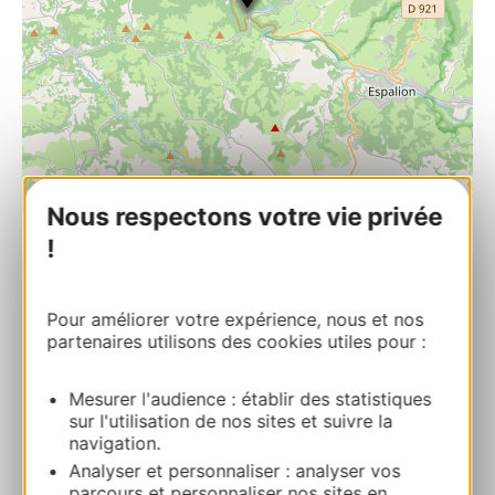
Nous respectons votre vie privée
| Map data ©
Leaflet
OpenStreetMap contributors
!
Auberge Saint Fleuret
Pour améliorer votre expérience, nous et nos
19, rue François d’Estaing 12190 ESTAING
partenaires utilisons des cookies utiles pour :
Bereken uw route
Mesurer l'audience : établir des statistiques
sur l'utilisation de nos sites et suivre la
navigation.
+33565440144
Analyser et personnaliser : analyser vos
parcours et personnaliser nos sites en