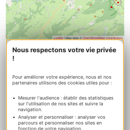
| Map data ©
Leaflet
OpenStreetMap contributors
Nous respectons votre vie privée
!
Stages de Coutellerie – Coutellerie &
Forge Honoré Durand
ZA La PoujadeRoute d’Aubrac 12210
Pour améliorer votre expérience, nous et nos
LAGUIOLE
partenaires utilisons des cookies utiles pour :
Bereken uw route
Mesurer l'audience : établir des statistiques
sur l'utilisation de nos sites et suivre la
navigation.
+33565515014
Analyser et personnaliser : analyser vos
parcours et personnaliser nos sites en
fonction de votre navigation.
E-mail