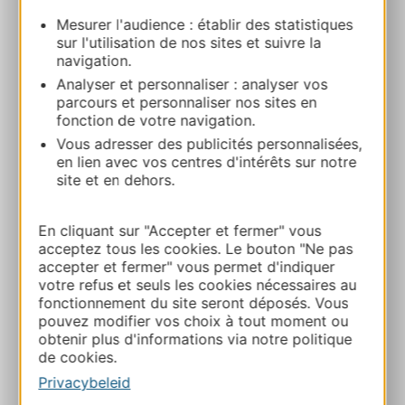
Mesurer l'audience : établir des statistiques
sur l'utilisation de nos sites et suivre la
MUSEE DES AUGUSTINS
navigation.
21 Rue de Metz 31000 TOULOUSE
Analyser et personnaliser : analyser vos
parcours et personnaliser nos sites en
Bereken uw route
fonction de votre navigation.
Vous adresser des publicités personnalisées,
en lien avec vos centres d'intérêts sur notre
05 61 22 21 82
site et en dehors.
E-mail
En cliquant sur "Accepter et fermer" vous
acceptez tous les cookies. Le bouton "Ne pas
accepter et fermer" vous permet d'indiquer
Website
votre refus et seuls les cookies nécessaires au
fonctionnement du site seront déposés. Vous
pouvez modifier vos choix à tout moment ou
obtenir plus d'informations via notre politique
Facebook
de cookies.
Privacybeleid
TOEVOEGEN
AAN NOTITIEBOEKJE