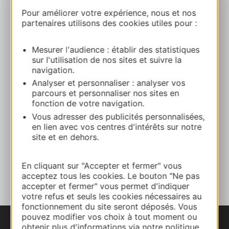
Bereken uw route
Pour améliorer votre expérience, nous et nos
partenaires utilisons des cookies utiles pour :
+33565645225
Mesurer l'audience : établir des statistiques
sur l'utilisation de nos sites et suivre la
+33565645292
navigation.
Analyser et personnaliser : analyser vos
parcours et personnaliser nos sites en
E-mail
fonction de votre navigation.
Vous adresser des publicités personnalisées,
en lien avec vos centres d'intérêts sur notre
Website
site et en dehors.
TOEVOEGEN
En cliquant sur "Accepter et fermer" vous
AAN NOTITIEBOEKJE
acceptez tous les cookies. Le bouton "Ne pas
accepter et fermer" vous permet d'indiquer
votre refus et seuls les cookies nécessaires au
fonctionnement du site seront déposés. Vous
pouvez modifier vos choix à tout moment ou
obtenir plus d'informations via notre politique