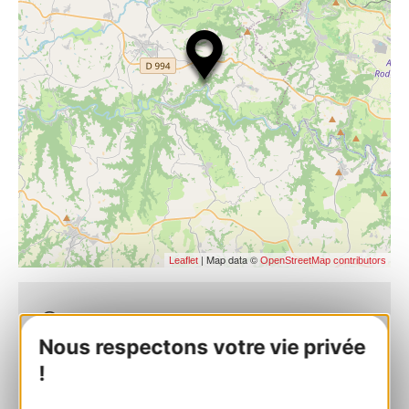
| Map data ©
Leaflet
OpenStreetMap contributors
Musée de la forge et des anciens métiers
Nous respectons votre vie privée
de Belcastel
60, Rue du Riu 12390 BELCASTEL
!