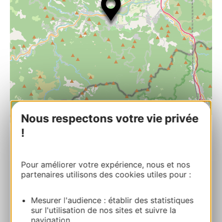
Nous respectons votre vie privée
| Map data ©
Leaflet
OpenStreetMap contributors
!
MUSEE D’ART MODERNE DE CERET
8 Boulevard Maréchal Joffre 66400 CERET
Pour améliorer votre expérience, nous et nos
partenaires utilisons des cookies utiles pour :
Bereken uw route
Mesurer l'audience : établir des statistiques
sur l'utilisation de nos sites et suivre la
+33 4 68 87 27 76
navigation.