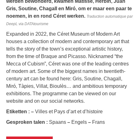
werden bewonderd, kwamen Matisse, Herbin, Juan
Gris, Soutine, Chagall en Miró, om er maar een paar te
noemen, in en rond Céret werken.
Traduction automatique par
DeepL via DATAtourisme
Expanded in 2022, the Céret Museum of Modern Art
houses a collection of modern and contemporary art that
tells the story of the town’s exceptional artistic history,
from the time of Braque and Picasso. Nicknamed “the
Mecca of Cubism”, Céret was one of the leading centres
of modern art. Some of the biggest names in twentieth-
century art can be found here: Gris, Soutine, Chagall,
Miró, Tàpies, Villat, Bioulès… and ambitious temporary
exhibitions. The programme can be viewed on our
website and on our social networks.
Etiketten :
–
Villes et Pays d’art et d’histoire
Gesproken talen :
Spaans
–
Engels
–
Frans