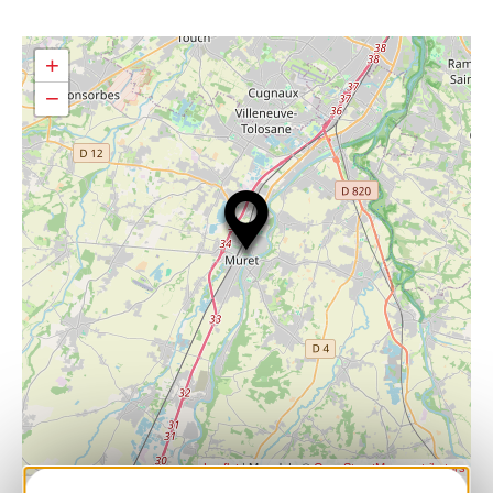
+
−
| Map data ©
Leaflet
OpenStreetMap contributors