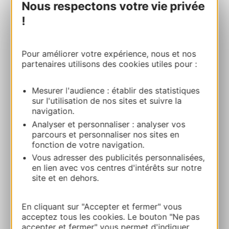
Nous respectons votre vie privée
!
MUSEE CLEMENT ADER & LES GRANDS
HOMMES
6 Boulevard Aristide Briand 31600 MURET
Pour améliorer votre expérience, nous et nos
partenaires utilisons des cookies utiles pour :
Bereken uw route
Mesurer l'audience : établir des statistiques
sur l'utilisation de nos sites et suivre la
05 61 51 91 40
navigation.
Analyser et personnaliser : analyser vos
parcours et personnaliser nos sites en
E-mail
fonction de votre navigation.
Vous adresser des publicités personnalisées,
en lien avec vos centres d'intérêts sur notre
Website
site et en dehors.
Facebook
En cliquant sur "Accepter et fermer" vous
acceptez tous les cookies. Le bouton "Ne pas
accepter et fermer" vous permet d'indiquer