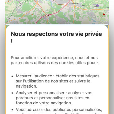
| Map data ©
Leaflet
OpenStreetMap contributors
Nous respectons votre vie privée
!
Musée Chapy
14 rue du muscat 34760 BOUJAN-SUR-
Pour améliorer votre expérience, nous et nos
LIBRON
partenaires utilisons des cookies utiles pour :
Bereken uw route
Mesurer l'audience : établir des statistiques
sur l'utilisation de nos sites et suivre la
navigation.
04 67 30 03 69
Analyser et personnaliser : analyser vos
parcours et personnaliser nos sites en
fonction de votre navigation.
E-mail
Vous adresser des publicités personnalisées,