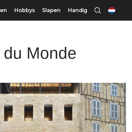
en
Hobbys
Slapen
Handig
nl
s du Monde