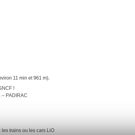
nviron 11 min et 961 m).
 SNCF !
UR – PADIRAC
 les trains ou les cars LiO