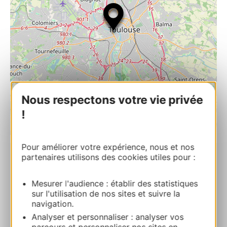
Nous respectons votre vie privée
!
| Map data ©
Leaflet
OpenStreetMap contributors
Pour améliorer votre expérience, nous et nos
partenaires utilisons des cookies utiles pour :
LES ABATTOIRS, MUSEE – FRAC
OCCITANIE TOULOUSE
Mesurer l'audience : établir des statistiques
76 Allées Charles de Fitte 31300
sur l'utilisation de nos sites et suivre la
TOULOUSE
navigation.
Analyser et personnaliser : analyser vos
Bereken uw route
parcours et personnaliser nos sites en