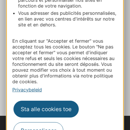
fonction de votre navigation.
Vous adresser des publicités personnalisées,
05 62 48 58 00
en lien avec vos centres d'intérêts sur notre
site et en dehors.
E-mail
En cliquant sur "Accepter et fermer" vous
acceptez tous les cookies. Le bouton "Ne pas
accepter et fermer" vous permet d'indiquer
Website
votre refus et seuls les cookies nécessaires au
fonctionnement du site seront déposés. Vous
pouvez modifier vos choix à tout moment ou
Facebook
obtenir plus d'informations via notre politique
de cookies.
Privacybeleid
TOEVOEGEN
AAN NOTITIEBOEKJE
Sta alle cookies toe