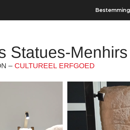
Bestemming
s Statues-Menhirs
ON –
CULTUREEL ERFGOED