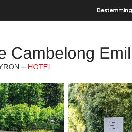
Bestemming
 de Cambelong Emi
YRON –
HOTEL