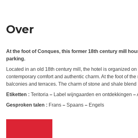
Over
At the foot of Conques, this former 18th century mill ho
parking.
Located in an old 18th century mill, the hotel is organized o
contemporary comfort and authentic charm. At the foot of the m
balconies and terraces. The charm of stone and shale blend p
Etiketten :
Teritoria
–
Label wijngaarden en ontdekkingen
–
Gesproken talen :
Frans
–
Spaans
–
Engels