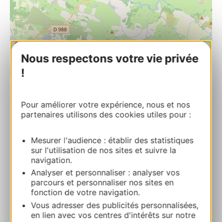
Nous respectons votre vie privée
!
| Map data ©
Leaflet
OpenStreetMap contributors
RESERVEREN
Pour améliorer votre expérience, nous et nos
partenaires utilisons des cookies utiles pour :
Mesurer l'audience : établir des statistiques
La Route d’Argent
sur l'utilisation de nos sites et suivre la
1 Route de Gabriac 12340 BOZOULS
navigation.
Analyser et personnaliser : analyser vos
Bereken uw route
parcours et personnaliser nos sites en
fonction de votre navigation.
Vous adresser des publicités personnalisées,
+33565449227
en lien avec vos centres d'intérêts sur notre