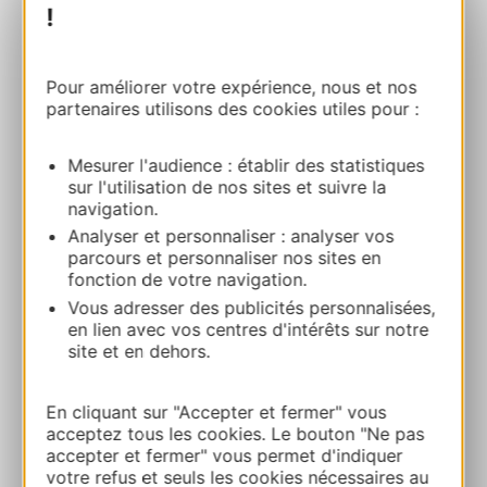
!
Complexe Abbaye des Capucins – Dalí
Pour améliorer votre expérience, nous et nos
partenaires utilisons des cookies utiles pour :
Hôtel
8 quai de Verdun 82000 MONTAUBAN
Mesurer l'audience : établir des statistiques
sur l'utilisation de nos sites et suivre la
Bereken uw route
navigation.
Analyser et personnaliser : analyser vos
parcours et personnaliser nos sites en
05 63 21 00 00
fonction de votre navigation.
Vous adresser des publicités personnalisées,
E-mail
en lien avec vos centres d'intérêts sur notre
site et en dehors.
Website
En cliquant sur "Accepter et fermer" vous
acceptez tous les cookies. Le bouton "Ne pas
accepter et fermer" vous permet d'indiquer
TOEVOEGEN
votre refus et seuls les cookies nécessaires au
AAN NOTITIEBOEKJE