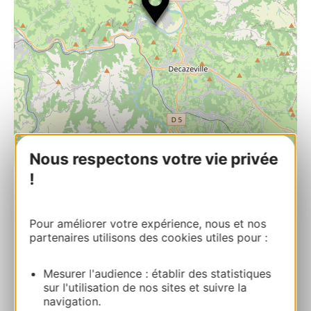
Nous respectons votre vie privée
| Map data ©
Leaflet
OpenStreetMap contributors
!
RESERVEREN
Pour améliorer votre expérience, nous et nos
partenaires utilisons des cookies utiles pour :
Camping Le Roquelongue
Mesurer l'audience : établir des statistiques
Roquelongue 12300 BOISSE-PENCHOT
sur l'utilisation de nos sites et suivre la
navigation.
Bereken uw route