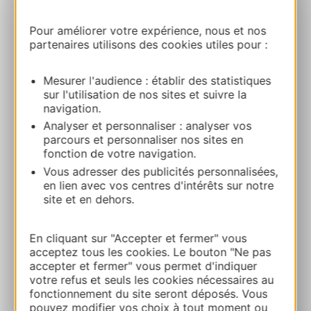
route du Port de Lacombe 12300 FLAGNAC
Pour améliorer votre expérience, nous et nos
partenaires utilisons des cookies utiles pour :
Bereken uw route
Mesurer l'audience : établir des statistiques
sur l'utilisation de nos sites et suivre la
+33646146633
navigation.
Analyser et personnaliser : analyser vos
E-mail
parcours et personnaliser nos sites en
fonction de votre navigation.
Vous adresser des publicités personnalisées,
Website
en lien avec vos centres d'intérêts sur notre
site et en dehors.
Facebook
En cliquant sur "Accepter et fermer" vous
acceptez tous les cookies. Le bouton "Ne pas
accepter et fermer" vous permet d'indiquer
TOEVOEGEN
AAN NOTITIEBOEKJE
votre refus et seuls les cookies nécessaires au
fonctionnement du site seront déposés. Vous
pouvez modifier vos choix à tout moment ou