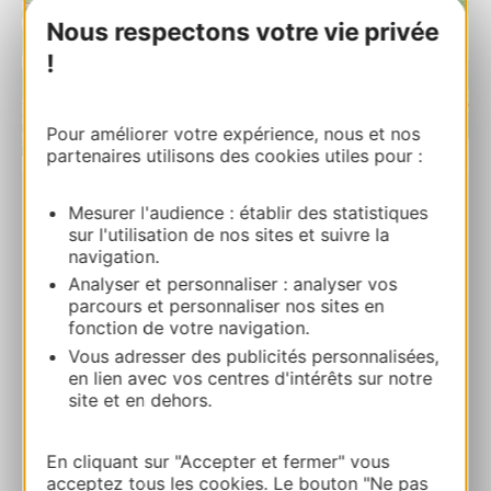
Nous respectons votre vie privée
!
Pour améliorer votre expérience, nous et nos
| Map data ©
Leaflet
OpenStreetMap contributors
partenaires utilisons des cookies utiles pour :
Mesurer l'audience : établir des statistiques
RESERVEREN
sur l'utilisation de nos sites et suivre la
navigation.
Analyser et personnaliser : analyser vos
Petit Hortensia
parcours et personnaliser nos sites en
1200 avenue des Monts de Lacau 81330
fonction de votre navigation.
SAINT-PIERRE-DE-TRIVISY
Vous adresser des publicités personnalisées,
en lien avec vos centres d'intérêts sur notre
site et en dehors.
Bereken uw route
En cliquant sur "Accepter et fermer" vous
05 63 48 83 01
acceptez tous les cookies. Le bouton "Ne pas