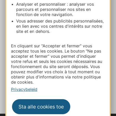
Maison d’hôtes La Cour Verte
Analyser et personnaliser : analyser vos
27 rue des Frères DelgaGaillac 81600
parcours et personnaliser nos sites en
GAILLAC
fonction de votre navigation.
Vous adresser des publicités personnalisées,
en lien avec vos centres d'intérêts sur notre
Bereken uw route
site et en dehors.
07 61 37 43 79
En cliquant sur "Accepter et fermer" vous
acceptez tous les cookies. Le bouton "Ne pas
accepter et fermer" vous permet d'indiquer
E-mail
votre refus et seuls les cookies nécessaires au
fonctionnement du site seront déposés. Vous
pouvez modifier vos choix à tout moment ou
Website
obtenir plus d'informations via notre politique
de cookies.
Privacybeleid
TOEVOEGEN
AAN NOTITIEBOEKJE
Sta alle cookies toe