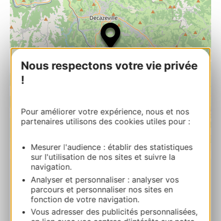
Nous respectons votre vie privée
!
Pour améliorer votre expérience, nous et nos
partenaires utilisons des cookies utiles pour :
Mesurer l'audience : établir des statistiques
| Map data ©
Leaflet
OpenStreetMap contributors
sur l'utilisation de nos sites et suivre la
navigation.
Analyser et personnaliser : analyser vos
Logis Vélès
parcours et personnaliser nos sites en
Le Gua 12110 AUBIN
fonction de votre navigation.
Vous adresser des publicités personnalisées,
Bereken uw route