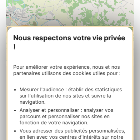
Nous respectons votre vie privée
!
| Map data ©
Leaflet
OpenStreetMap contributors
Pour améliorer votre expérience, nous et nos
partenaires utilisons des cookies utiles pour :
RESERVEREN
Mesurer l'audience : établir des statistiques
sur l'utilisation de nos sites et suivre la
navigation.
Les Trois Ailes
692 Route des LacsRoute des Lacs – En
Analyser et personnaliser : analyser vos
parcours et personnaliser nos sites en
Durand 81500 CABANES
fonction de votre navigation.
Vous adresser des publicités personnalisées,
Bereken uw route
en lien avec vos centres d'intérêts sur notre