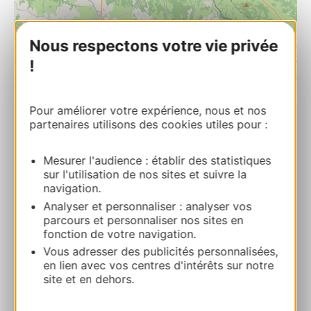
Nous respectons votre vie privée
!
| Map data ©
Leaflet
OpenStreetMap contributors
Pour améliorer votre expérience, nous et nos
partenaires utilisons des cookies utiles pour :
Les Thermes de Jeannot – Rez de jardin
5 Bis place Jean Jaurés 12110 CRANSAC
Mesurer l'audience : établir des statistiques
sur l'utilisation de nos sites et suivre la
Bereken uw route
navigation.
Analyser et personnaliser : analyser vos
parcours et personnaliser nos sites en
+33678948148
fonction de votre navigation.
Vous adresser des publicités personnalisées,
en lien avec vos centres d'intérêts sur notre
E-mail
site et en dehors.