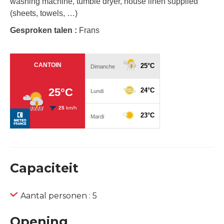
washing machine, tumble dryer, house linen supplied
(sheets, towels, …)
Gesproken talen :
Frans
Capaciteit
Aantal personen : 5
Opening