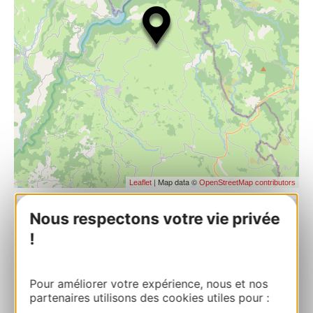
| Map data ©
Leaflet
OpenStreetMap contributors
Nous respectons votre vie privée
Les Burons de Cantoin- La Cistro
!
Burons du Puech Del MasBuron n° 1 La
Cistro 12420 CANTOIN
Pour améliorer votre expérience, nous et nos
partenaires utilisons des cookies utiles pour :
Bereken uw route