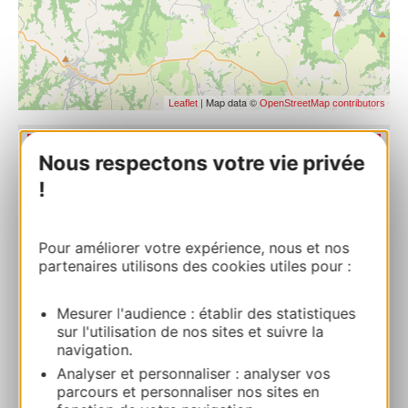
| Map data ©
Leaflet
OpenStreetMap contributors
RESERVEREN
Nous respectons votre vie privée
!
Le vieux pont
Pour améliorer votre expérience, nous et nos
12390 BELCASTEL
partenaires utilisons des cookies utiles pour :
Bereken uw route
Mesurer l'audience : établir des statistiques
sur l'utilisation de nos sites et suivre la
navigation.
+33565645229
Analyser et personnaliser : analyser vos
parcours et personnaliser nos sites en