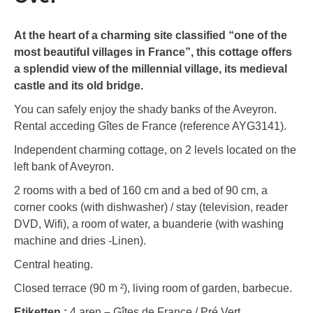
At the heart of a charming site classified “one of the
most beautiful villages in France”, this cottage offers
a splendid view of the millennial village, its medieval
castle and its old bridge.
You can safely enjoy the shady banks of the Aveyron.
Rental acceding Gîtes de France (reference AYG3141).
Independent charming cottage, on 2 levels located on the
left bank of Aveyron.
2 rooms with a bed of 160 cm and a bed of 90 cm, a
corner cooks (with dishwasher) / stay (television, reader
DVD, Wifi), a room of water, a buanderie (with washing
machine and dries -Linen).
Central heating.
Closed terrace (90 m ²), living room of garden, barbecue.
Etiketten :
4 aren
–
Gîtes de France / Pré Vert