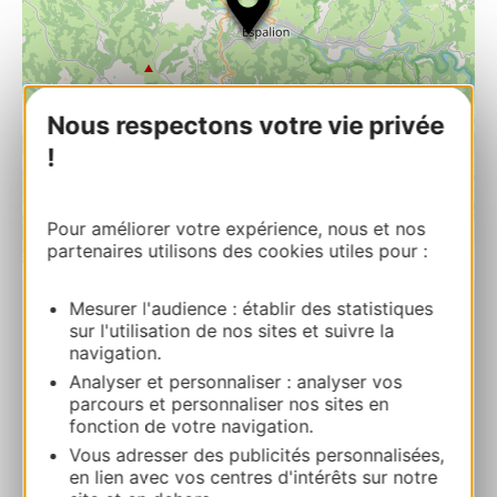
Nous respectons votre vie privée
!
Pour améliorer votre expérience, nous et nos
partenaires utilisons des cookies utiles pour :
| Map data ©
Leaflet
OpenStreetMap contributors
Mesurer l'audience : établir des statistiques
RESERVEREN
sur l'utilisation de nos sites et suivre la
navigation.
Analyser et personnaliser : analyser vos
parcours et personnaliser nos sites en
Le Colombié (Appartement)
fonction de votre navigation.
6 route du châteauLe Colombié 12500
Vous adresser des publicités personnalisées,
ESPALION
en lien avec vos centres d'intérêts sur notre