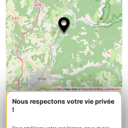
| Map data ©
Leaflet
OpenStreetMap contributors
Nous respectons votre vie privée
RESERVEREN
!