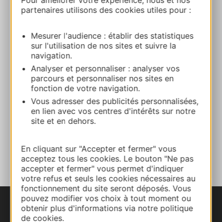
Pour améliorer votre expérience, nous et nos
La Grande Maison
partenaires utilisons des cookies utiles pour :
180 Rue de la Fontaine de Pinet 12640 LA
CRESSE
Mesurer l'audience : établir des statistiques
sur l'utilisation de nos sites et suivre la
Bereken uw route
navigation.
Analyser et personnaliser : analyser vos
parcours et personnaliser nos sites en
E-mail
fonction de votre navigation.
Vous adresser des publicités personnalisées,
en lien avec vos centres d'intérêts sur notre
Website
site et en dehors.
TOEVOEGEN
En cliquant sur "Accepter et fermer" vous
AAN NOTITIEBOEKJE
acceptez tous les cookies. Le bouton "Ne pas
accepter et fermer" vous permet d'indiquer
votre refus et seuls les cookies nécessaires au
fonctionnement du site seront déposés. Vous
pouvez modifier vos choix à tout moment ou
obtenir plus d'informations via notre politique
de cookies.