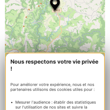
| Map data ©
Leaflet
OpenStreetMap contributors
Nous respectons votre vie privée
!
La Fuste
207 route de la Roucarié 12270 LA
Pour améliorer votre expérience, nous et nos
FOUILLADE
partenaires utilisons des cookies utiles pour :
Bereken uw route
Mesurer l'audience : établir des statistiques
sur l'utilisation de nos sites et suivre la